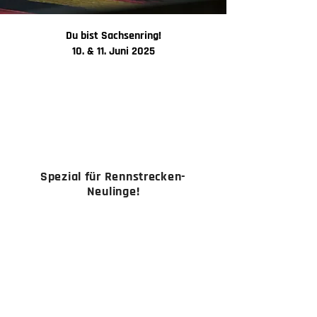
Du bist Sachsenring!
10. & 11. Juni 2025
Du kannst Deine Pfingstfeiertage verlängern -
denn Rennstreckentage sind Feiertage. Du hast
mega viel Fahrzeit und wirst nicht im Staus
stehen. Gemeinsam feiern wir den TrackDay
mit Leidenschaft, Adrenalin und Freiheit. Bei
uns steht es nicht nur auf dem Etikett, es ist
garantiert auch drin!
Spezial für Rennstrecken-
Neulinge!
Du wolltest schon immer mal auf der
Rennstrecke fahren, aber niemand hat dich
bisher mitgenommen? Kein Problem! Steig ein
mit dem Einsteigerpaket. Du hast einen
Instruktor an Deiner Seite. Er zeigt Dir alles und
fährt mit Dir auf der Rennstrecke. Um
Ausrüstung oder Boxenplatz brauchst Du Dich
nicht zu kümmern, wir haben alles für Dich