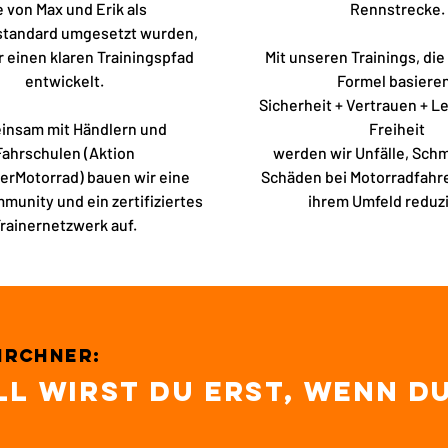
e von Max und Erik als
Rennstrecke.​
standard umgesetzt wurden,
 einen klaren Trainingspfad
Mit unseren Trainings, die
entwickelt.
Formel basiere
Sicherheit + Vertrauen + L
insam mit Händlern und
Freiheit
Fahrschulen (Aktion
werden wir Unfälle, Sch
erMotorrad) bauen wir eine
Schäden bei Motorradfahr
munity und ein zertifiziertes
ihrem Umfeld reduz
rainernetzwerk auf.
irchner:
l wirst du erst, wenn d