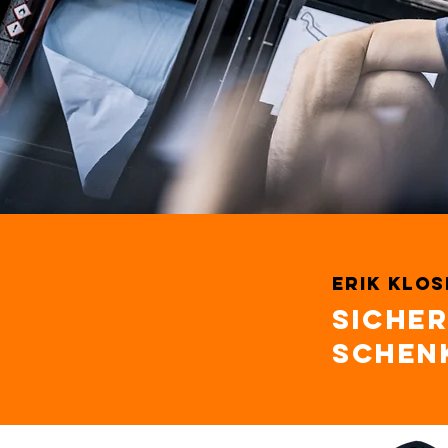
Erik Klos
Sicher
schen