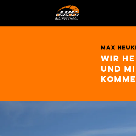
Max neuki
Wir he
und mi
komme