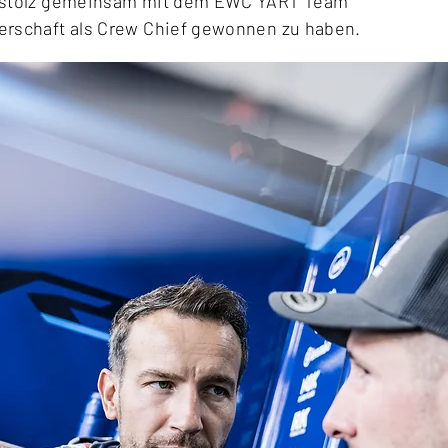
h stolz gemeinsam mit dem EWC YART Team
erschaft als Crew Chief gewonnen zu haben.