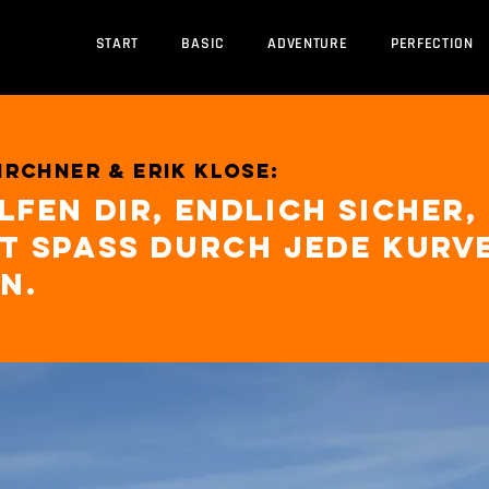
START
BASIC
ADVENTURE
PERFECTION
rchner & Erik Klose:
lfen dir, endlich sicher,
t Spass durch jede Kurv
n.