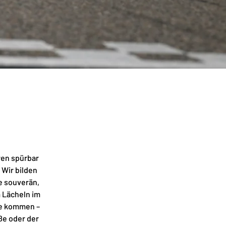
en spürbar
 Wir bilden
e souverän,
m Lächeln im
se kommen –
ße oder der