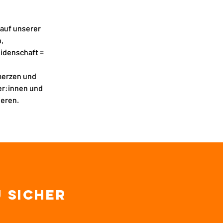
 auf unserer
n,
eidenschaft =
merzen und
er:innen und
ieren.
u sicher