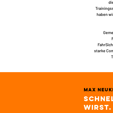
di
Trainings
haben wir
Geme
FahrSich
starke Com
T
Max neuk
Schnel
wirst.