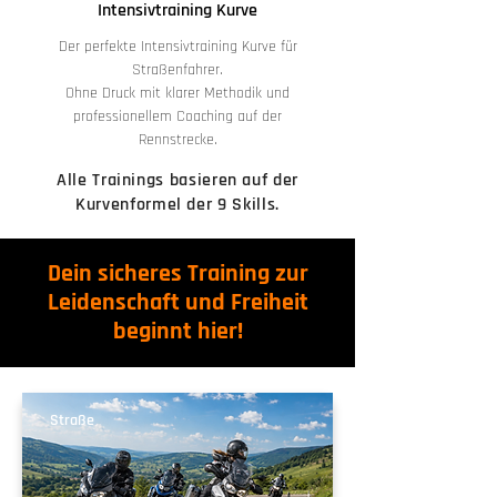
Intensivtraining Kurve
Der perfekte Intensivtraining Kurve für
Straßenfahrer.
Ohne Druck mit klarer Methodik und
professionellem Coaching auf der
Rennstrecke.
Alle Trainings basieren auf der
Kurvenformel der 9 Skills.
Dein sicheres Training zur
Leidenschaft und Freiheit
beginnt hier!
Straße