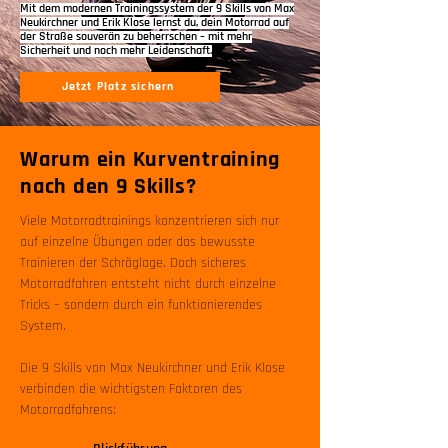
Mit dem modernen Trainingssystem der 9 Skills von Max
Neukirchner und Erik Klose lernst du, dein Motorrad auf
der Straße souverän zu beherrschen – mit mehr
Sicherheit und noch mehr Leidenschaft.
Jetzt Platz sichern
Warum ein Kurventraining
nach den 9 Skills?
Viele Motorradtrainings konzentrieren sich nur
auf einzelne Übungen oder das bewusste
Trainieren der Schräglage. Doch sicheres
Motorradfahren entsteht nicht durch einzelne
Tricks – sondern durch ein funktionierendes
System.
Die 9 Skills von Max Neukirchner und Erik Klose
verbinden die wichtigsten Faktoren des
Motorradfahrens: