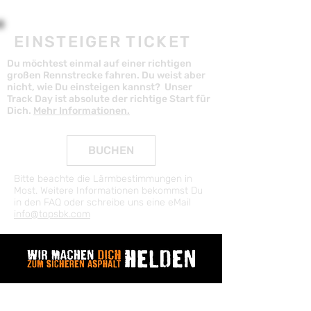
info@topsbk.com
EINSTEIGER TICKET
Du möchtest einmal auf einer richtigen
großen Rennstrecke fahren. Du weist aber
nicht, wie Du einsteigen kannst? Unser
Track Day ist absolute der richtige Start für
Dich.
Mehr Informationen.
BUCHEN
Bitte beachte die Lärmbestimmungen in
Most. Weitere Informationen bekommst Du
in den FAQ oder schreibe uns eine eMail
info@topsbk.com