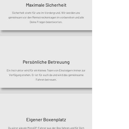
Maximale Sicherheit
Sicherheit steht für uns im Vordergrund. Wir werden uns
gemeinsam vor den Rennstreckentagen im vorbereiten und alle
Deine Fragen beantworten.
Persönliche Betreuung
Ein Instruktor wird für ein kleines Team von Einsteigern immer zur
Verfügung stehen. Er ist für euch da und wird das gemeinsame
Fahren betreuen.
Eigener Boxenplatz
Du wirst wie ein MotoGP-Fahrer aus der Box fahren und für Dich