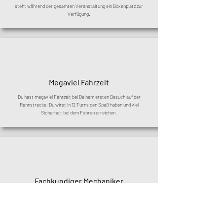
steht während der gesamten Veranstaltung ein Boxenplatz zur
Verfügung.
Megaviel Fahrzeit
Du hast megaviel Fahrzeit bei Deinem ersten Besuch auf der
Rennstrecke. Du wirst in 12 Turns den Spaß haben und viel
Sicherheit bei dem Fahren erreichen.
Fachkundiger Mechaniker
Neben Deiner persönlichen Betreuung auf und neben der
Rennstrecke steht bei Bedarf Deinem Motorrad ein Mechaniker mit
Rat und Tat zur Seite.