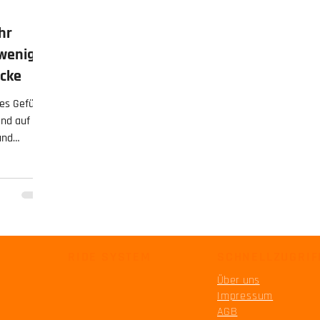
hr
weniger
ecke
es Gefühl:
ind auf
und
t,
 dieser
uch etwas,
larheit.
RIDE SYSTEM
SCHNELLZUGRIF
Über uns
Impressum
AGB