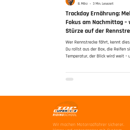
8. März
3 Min. Lesezeit
Trackday Ernährung: Me
Fokus am Nachmittag – 
Stürze auf der Rennstr
Wer Rennstrecke fährt, kennt dies
Du rollst aus der Box, die Reifen s
Temperatur, der Blick wird weit – 
plötzlich ist da dieser Flow. Freihei
Präzision, Adrenalin, Leidenschaft,
Kick von Geschwindigkeit – aber a
das viele unterschätzen: Mentale K
Wir machen Motorradfahrer sicherer.