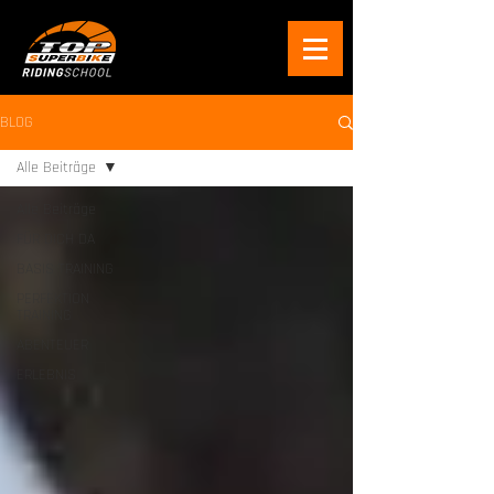
BLOG
Alle Beiträge
Alle Beiträge
FÜR DICH DA
BASIS TRAINING
PERFEKTION
TRAINING
ABENTEUER
ERLEBNIS