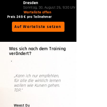
Dresden
Sonntag, 30. August 26, 9:30 Uhr
Warteliste offen
Preis 249 € pro Teilnehmer
Auf Warteliste setzen
Was sich nach dem Training
verändert?
„Kann ich nur empfehlen,
für alle die wirklich lernen
wollen wie Kurven gehen.
TOP."
Weest Du