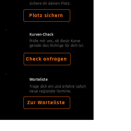
sichere dir deinen Platz.
Platz sichern
Kurven-Check
Prüfe mit uns, ob Basic Kurve
gerade das Richtige für dich ist.
Check anfragen
Warteliste
Trage dich ein und erfahre sofort
neue regionale Termine.
Zur Warteliste