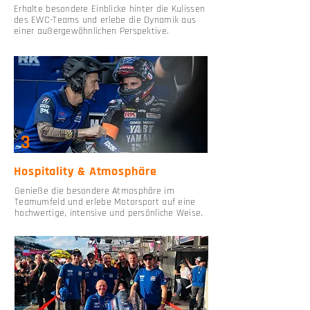
Erhalte besondere Einblicke hinter die Kulissen
des EWC-Teams und erlebe die Dynamik aus
einer außergewöhnlichen Perspektive.
3
Hospitality & Atmosphäre
Genieße die besondere Atmosphäre im
Teamumfeld und erlebe Motorsport auf eine
hochwertige, intensive und persönliche Weise.