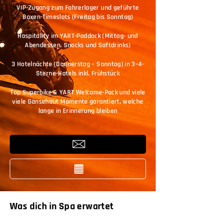
VIP-Zugang zum Fahrerlager und geführte
Boxen-Timeslots (Freitag bis Sonntag)
Hospitality im YART-Paddock (Mittag- und
Abendessen, Snacks und Softdrinks)
3 Hotelnächte (Donnerstag – Sonntag) in 3–4-
Sterne-Hotels inkl. Frühstück
Top Superbike & YART Welcome-Pack und viele
viele Gänsehaut Momente garantiert, welche
lange in Erinnerung bleiben
Was dich in Spa erwartet