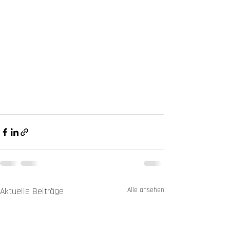
Alle ansehen
Aktuelle Beiträge