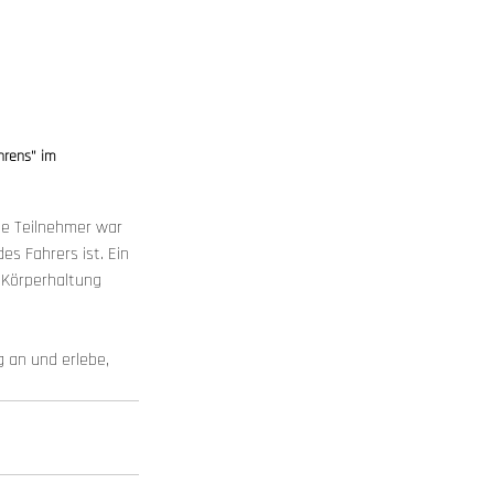
hrens" im 
le Teilnehmer war 
s Fahrers ist. Ein 
e Körperhaltung 
g an und erlebe, 