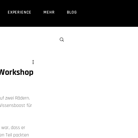
EXPERIENCE
MEHR
BLOG
s Workshop
uf zwei Rädern. 
Wissensboost für 
 war, dass er 
en Teil packten 