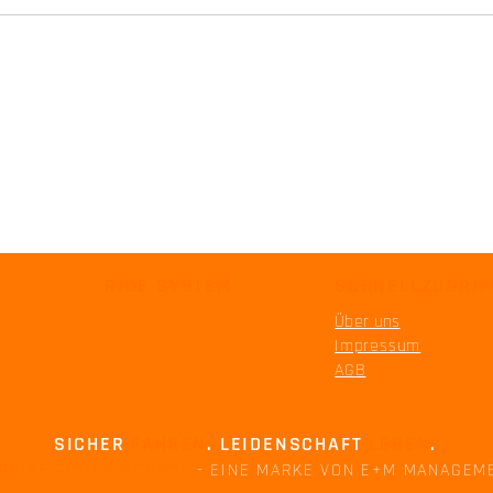
Blickführung: Ruhe in der Kurve
Siche
beginnt vor dem Einlenken
die 9
Motor
RIDE SYSTEM
SCHNELLZUGRIF
Über uns
Impressum
AGB
SICHER
FAHREN
. LEIDENSCHAFT
LEBEN
.
RBIKE RIDING SCHOOL
- EINE MARKE VON E+M MANAGEM