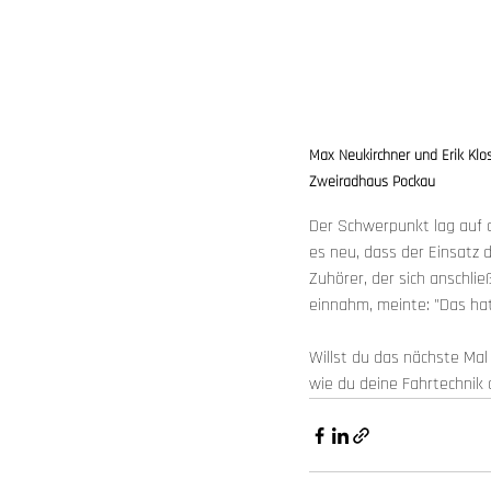
Max Neukirchner und Erik Klo
Zweiradhaus Pockau
Der Schwerpunkt lag auf d
es neu, dass der Einsatz 
Zuhörer, der sich anschli
einnahm, meinte: "Das hat
Willst du das nächste Mal 
wie du deine Fahrtechnik 