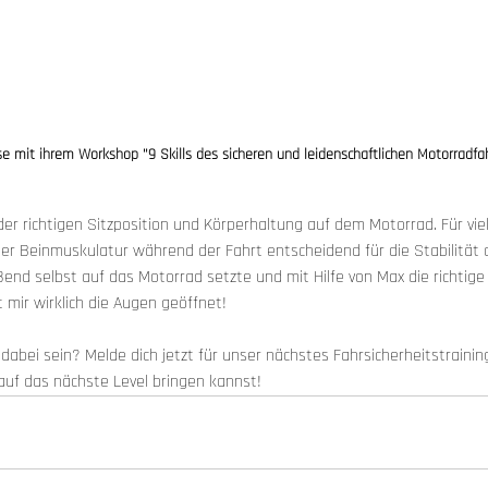
se mit ihrem Workshop "9 Skills des sicheren und leidenschaftlichen Motorradfa
er richtigen Sitzposition und Körperhaltung auf dem Motorrad. Für vie
der Beinmuskulatur während der Fahrt entscheidend für die Stabilität de
eßend selbst auf das Motorrad setzte und mit Hilfe von Max die richtig
 mir wirklich die Augen geöffnet!
dabei sein? Melde dich jetzt für unser nächstes Fahrsicherheitstrainin
auf das nächste Level bringen kannst!