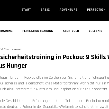
START
BASIC
ADVENTURE
PERFECTION
TRAINING
PERFEKTION TRAINING
ABENTEUER
ERLEBNIS
5
1 Min. Lesezeit
icherheitstraining in Pockau: 9 Skill
us Hunger
nen bewertet.
aus Hunger in Pockau alles im Zeichen von Sicherheit und Fahrspaß a
für sicheres und leidenschaftliches Motorradfahren" war nicht nur ein 
uch eine Plattform für Austausch und Inspiration für den Saisonstart.
 viele Geschichten und Erfahrungen mit den Teilnehmern. Beeindruckend
hste deutsche Fahrer in der Superbike-Weltmeisterschaft ist. Im zweit