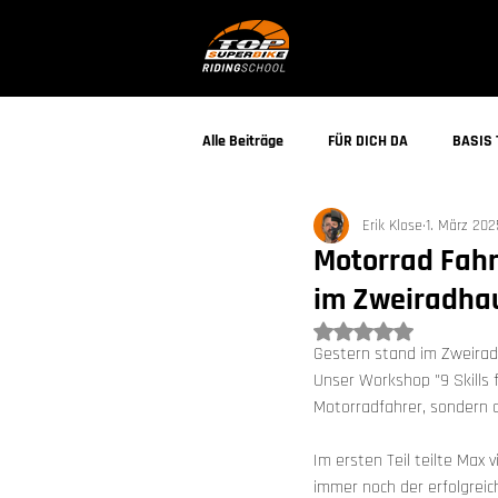
Alle Beiträge
FÜR DICH DA
BASIS 
Erik Klose
1. März 202
Motorrad Fahrs
im Zweiradha
Mit NaN von 5 Ster
Gestern stand im Zweiradh
Unser Workshop "9 Skills 
Motorradfahrer, sondern a
Im ersten Teil teilte Max
immer noch der erfolgreic