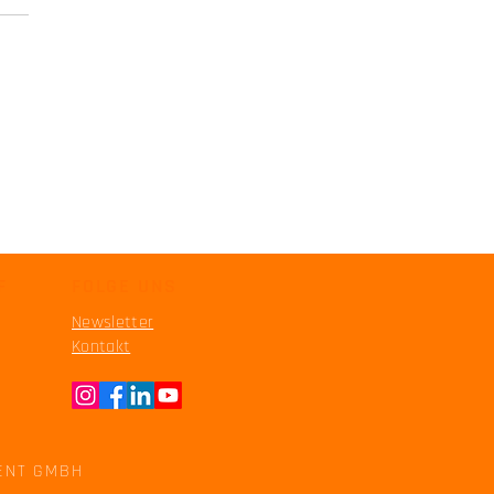
r Motorrad fahren: Warum
 Skills mehr sind als nur
radtechnik
F
FOLGE UNS
Newsletter
Kontakt
ENT GMBH