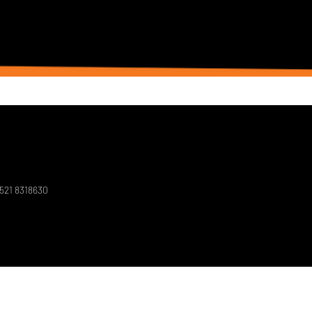
3521
8318630