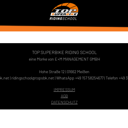
TOP SUPERBIKE RIDING SCHOOL
eine Morke von E+M MANAGEMENT GMBH
Hohe Straße 12 | 01662 Meißen
k.net
|
ridingschool@topsbk.net
| WhatsApp +49 157 58254677 | Telefon +49 
IMPRESSUM
AGB
DATENSCHUTZ