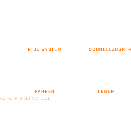
RIDE SYSTEM
SCHNELLZUGRIF
Über uns
Impressum
AGB
SICHER
FAHREN
. LEIDENSCHAFT
LEBEN
.
RBIKE RIDING SCHOOL
- EINE MARKE VON E+M MANAGEM