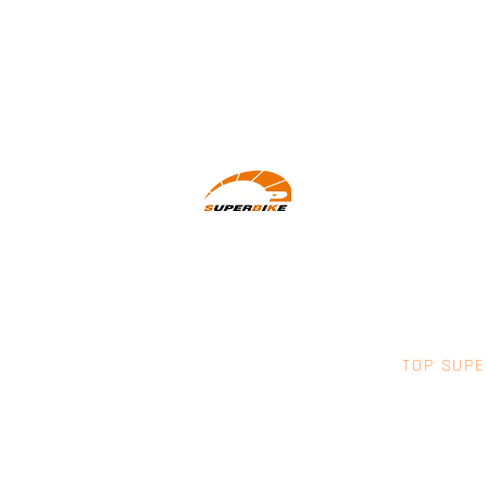
Wir machen Motorradfahrer sicherer.
klarer und entspannter mit System,
Erfahrung und Leidenschaft.
TOP SUPE