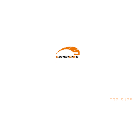
Wir machen Motorradfahrer sicherer.
klarer und entspannter mit System,
Erfahrung und Leidenschaft.
TOP SUPE