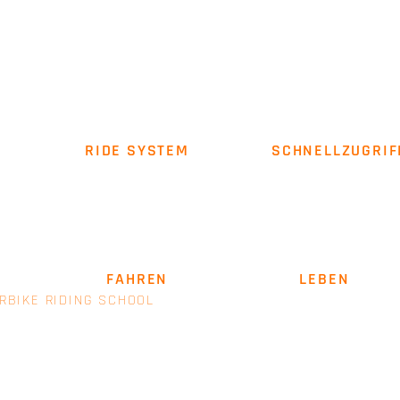
RIDE SYSTEM
SCHNELLZUGRIF
Über uns
Impressum
AGB
SICHER
FAHREN
. LEIDENSCHAFT
LEBEN
.
RBIKE RIDING SCHOOL
- EINE MARKE VON E+M MANAGEM