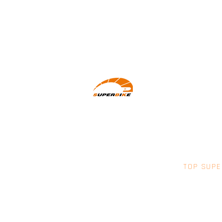
Wir machen Motorradfahrer sicherer.
klarer und entspannter mit System,
Erfahrung und Leidenschaft.
TOP SUPE