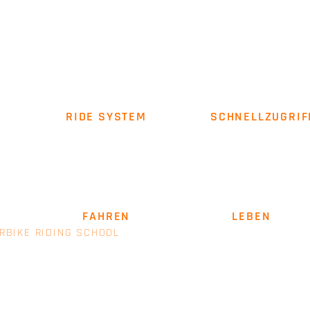
RIDE SYSTEM
SCHNELLZUGRIF
Über uns
Impressum
AGB
SICHER
FAHREN
. LEIDENSCHAFT
LEBEN
.
RBIKE RIDING SCHOOL
- EINE MARKE VON E+M MANAGEM