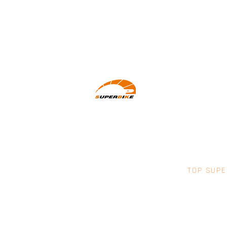
Wir machen Motorradfahrer sicherer.
klarer und entspannter mit System,
Erfahrung und Leidenschaft.
TOP SUPE