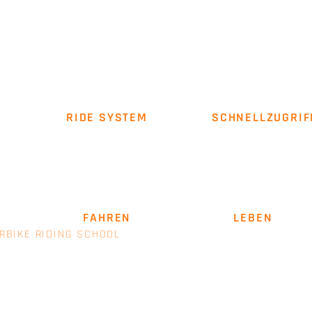
RIDE SYSTEM
SCHNELLZUGRIF
Über uns
Impressum
AGB
SICHER
FAHREN
. LEIDENSCHAFT
LEBEN
.
RBIKE RIDING SCHOOL
- EINE MARKE VON E+M MANAGEM