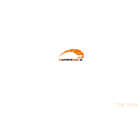
Wir machen Motorradfahrer sicherer.
klarer und entspannter mit System,
Erfahrung und Leidenschaft.
TOP SUPE