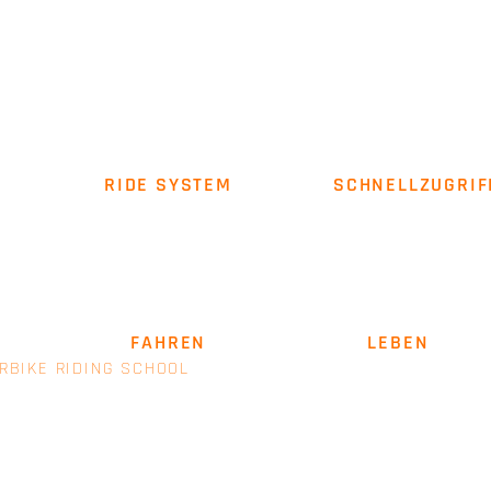
RIDE SYSTEM
SCHNELLZUGRIF
Über uns
Impressum
AGB
SICHER
FAHREN
. LEIDENSCHAFT
LEBEN
.
RBIKE RIDING SCHOOL
- EINE MARKE VON E+M MANAGEM