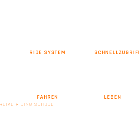
RIDE SYSTEM
SCHNELLZUGRIF
Über uns
Impressum
AGB
SICHER
FAHREN
. LEIDENSCHAFT
LEBEN
.
RBIKE RIDING SCHOOL
- EINE MARKE VON E+M MANAGEM