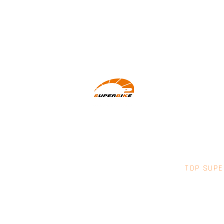
Wir machen Motorradfahrer sicherer.
klarer und entspannter mit System,
Erfahrung und Leidenschaft.
TOP SUPE