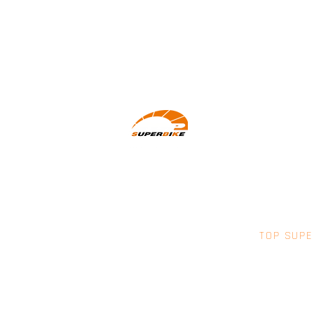
Wir machen Motorradfahrer sicherer.
klarer und entspannter mit System,
Erfahrung und Leidenschaft.
TOP SUPE