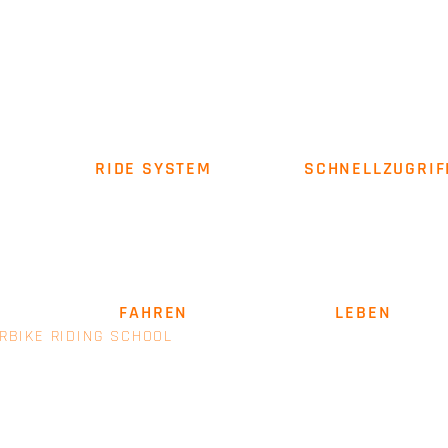
RIDE SYSTEM
SCHNELLZUGRIF
Über uns
Impressum
AGB
SICHER
FAHREN
. LEIDENSCHAFT
LEBEN
.
RBIKE RIDING SCHOOL
- EINE MARKE VON E+M MANAGEM