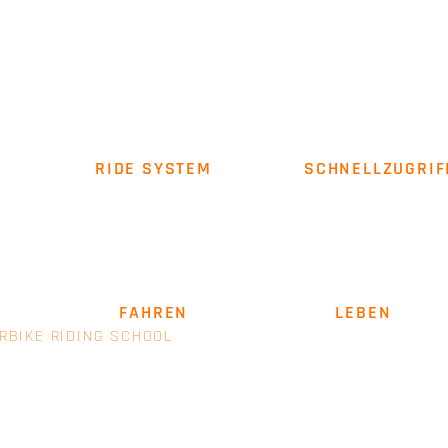
RIDE SYSTEM
SCHNELLZUGRIF
Über uns
Impressum
AGB
SICHER
FAHREN
. LEIDENSCHAFT
LEBEN
.
RBIKE RIDING SCHOOL
- EINE MARKE VON E+M MANAGEM