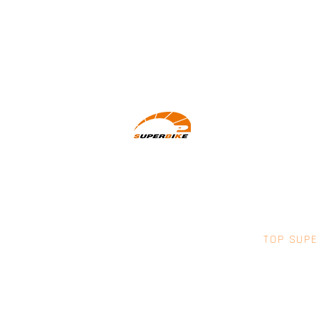
Wir machen Motorradfahrer sicherer.
klarer und entspannter mit System,
Erfahrung und Leidenschaft.
TOP SUPE