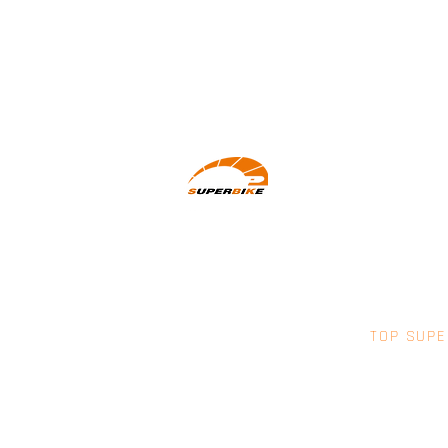
Wir machen Motorradfahrer sicherer.
klarer und entspannter mit System,
Erfahrung und Leidenschaft.
TOP SUPE