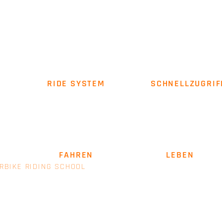
RIDE SYSTEM
SCHNELLZUGRIF
Über uns
Impressum
AGB
SICHER
FAHREN
. LEIDENSCHAFT
LEBEN
.
RBIKE RIDING SCHOOL
- EINE MARKE VON E+M MANAGEM