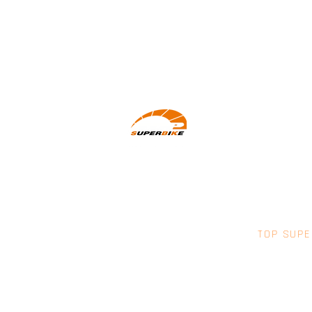
Wir machen Motorradfahrer sicherer.
klarer und entspannter mit System,
Erfahrung und Leidenschaft.
TOP SUPE