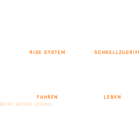
RIDE SYSTEM
SCHNELLZUGRIF
Über uns
Impressum
AGB
SICHER
FAHREN
. LEIDENSCHAFT
LEBEN
.
RBIKE RIDING SCHOOL
- EINE MARKE VON E+M MANAGEM