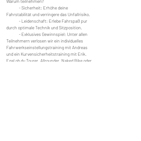
Warum teilnehmen?
	- Sicherheit: Erhöhe deine 
Fahrstabilität und verringere das Unfallrisiko.
	- Leidenschaft: Erlebe Fahrspaß pur 
durch optimale Technik und Sitzposition.
	- Exklusives Gewinnspiel: Unter allen 
Teilnehmern verlosen wir ein individuelles 
Fahrwerkseinstellungstraining mit Andreas 
und ein Kurvensicherheitstraining mit Erik.
Egal ob du Tourer, Allrounder, Naked Bike oder 
Supersportler fährst - dieser Workshop bietet 
wertvolle Erkenntnisse für jeden Motorrad-
Enthusiasten. Sichere dir jetzt dein Ticket und 
erlebe die perfekte Einheit von Motorrad & 
Fahrer!
Wir machen Motorradfahrer sicherer. klarer und
entspannter mit System, Erfahrung und