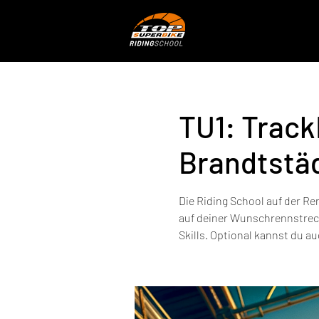
TU1: Trac
Brandtstä
Die Riding School auf der Re
auf deiner Wunschrennstrec
Skills. Optional kannst du a