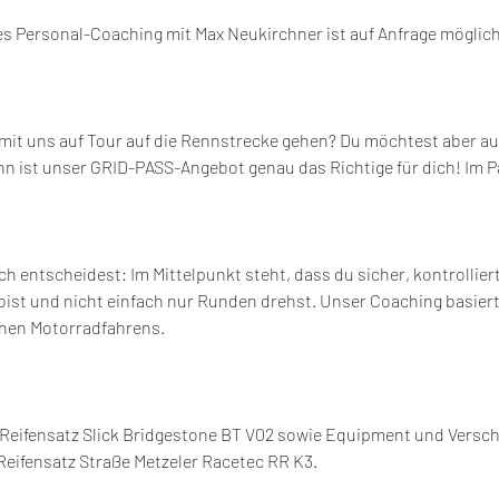
es Personal-Coaching mit Max Neukirchner ist auf Anfrage möglich
mit uns auf Tour auf die Rennstrecke gehen? Du möchtest aber auc
n ist unser GRID-PASS-Angebot genau das Richtige für dich! Im Pa
ch entscheidest: Im Mittelpunkt steht, dass du sicher, kontrollier
st und nicht einfach nur Runden drehst. Unser Coaching basiert 
chen Motorradfahrens.
Reifensatz Slick Bridgestone BT V02 sowie Equipment und Verschl
Reifensatz Straße Metzeler Racetec RR K3.