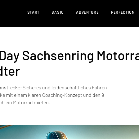
START
BASIC
ADVENTURE
PERFECTION
kDay Sachsenring Motorr
dter
nnstrecke: Sicheres und leidenschaftliches Fahren
ke mit einem klaren Coaching-Konzept und den 9
uch ein Motorrad mieten.