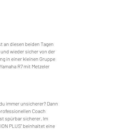
t an diesen beiden Tagen 
und wieder sicher von der 
ng in einer kleinen Gruppe 
 Yamaha R7 mit Metzeler 
t du immer unsicherer? Dann 
professionellen Coach 
t spürbar sicherer. Im 
ION PLUS” beinhaltet eine 