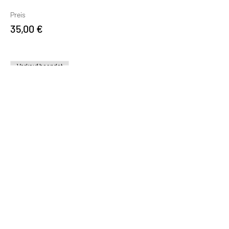
Preis
35,00 €
Verkauf beendet
Tickettyp
UNFALLVERSICHERUNG
Mehr Infos
Preis
40,00 €
Verkauf beendet
Tickettyp
RÜCKTRITTSVORSORGE