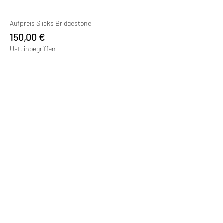
Aufpreis Slicks Bridgestone
150,00 €
Ust. inbegriffen
Verkauf beendet
Tickettyp
+ Unfallversicherung
Mehr Infos
Preis
Unfallversicherung - 3 Tag
60,00 €
Ust. inbegriffen