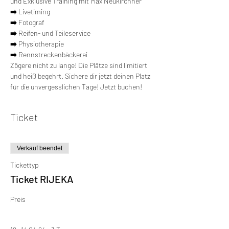
und Exklusive Training mit Max Neukirchner
➡️ 
Livetiming
➡️ 
Fotograf
➡️ 
Reifen- und Teileservice
➡️ 
Physiotherapie
➡️ 
Rennstreckenbäckerei
Zögere nicht zu lange! Die Plätze sind limitiert 
und heiß begehrt. Sichere dir jetzt deinen Platz 
für die unvergesslichen Tage! Jetzt buchen!
Ticket
Verkauf beendet
Tickettyp
Ticket RIJEKA
Preis