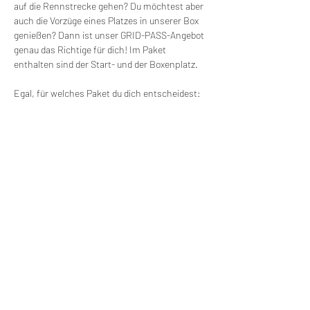
auf die Rennstrecke gehen? Du möchtest aber 
auch die Vorzüge eines Platzes in unserer Box 
genießen? Dann ist unser GRID-PASS-Angebot 
genau das Richtige für dich! Im Paket 
enthalten sind der Start- und der Boxenplatz.
Egal, für welches Paket du dich entscheidest: 
Im Mittelpunkt steht, dass du sicher, 
kontrolliert und mit mehr Vertrauen auf der 
Rennstrecke unterwegs bist und nicht einfach 
nur Runden drehst. Unser Coaching basiert 
auf den neun Skills des sicheren und 
leidenschaftlichen Motorradfahrens.
Mietmotorräder:
- Yamaha R1 RN65 mit einem Reifensatz Slick 
Bridgestone BT V02 sowie Equipment und 
Verschleißteilen
- Yamaha R7 2025 mit einem Reifensatz 
Straße Metzeler Racetec RR K3.