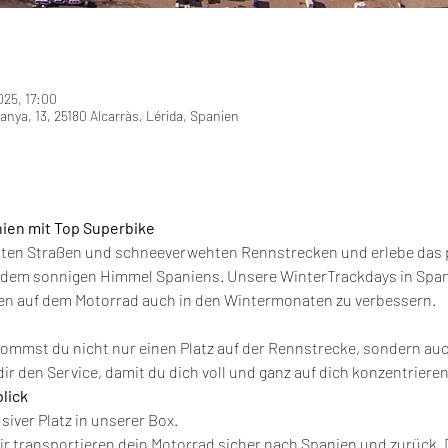
025, 17:00
manya, 13, 25180 Alcarràs, Lérida, Spanien
nien mit Top Superbike
sten Straßen und schneeverwehten Rennstrecken und erlebe das p
dem sonnigen Himmel Spaniens. Unsere WinterTrackdays in Spanien
ten auf dem Motorrad auch in den Wintermonaten zu verbessern.
mmst du nicht nur einen Platz auf der Rennstrecke, sondern auch 
dir den Service, damit du dich voll und ganz auf dich konzentriere
lick
usiver Platz in unserer Box.
Wir transportieren dein Motorrad sicher nach Spanien und zurück