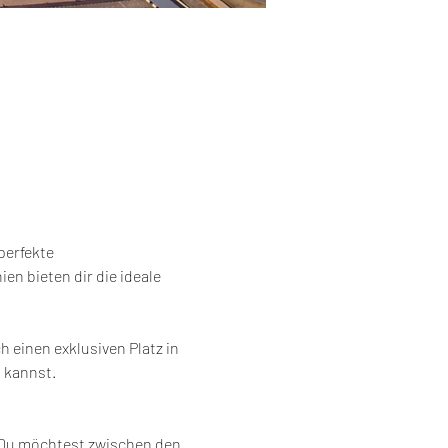
erfekte 
 bieten dir die ideale 
einen exklusiven Platz in 
n kannst.
. Du möchtest zwischen den 