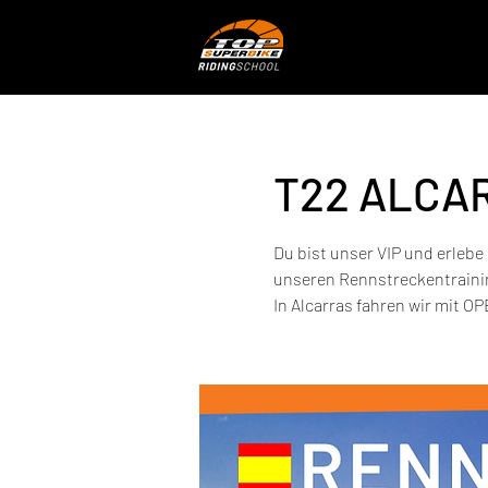
T22 ALCAR
Du bist unser VIP und erlebe
unseren Rennstreckentrainin
In Alcarras fahren wir mit 