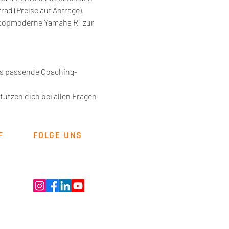
ad (Preise auf Anfrage).
ne topmoderne Yamaha R1 zur 
das passende Coaching-
tützen dich bei allen Fragen 
F
FOLGE UNS
Newsletter
Kontakt
ENT GMBH