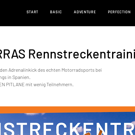
START
BASIC
ADVENTURE
PERFECTION
RAS Rennstreckentrain
 den Adrenalinkick des echten Motorradsports bei
gs in Spanien.
OPEN PITLANE mit wenig Teilnehmern.