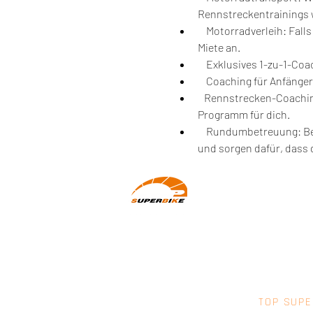
Rennstreckentrainings w
    Motorradverleih: Fa
Miete an.
    Exklusives 1-zu-1-Co
    Coaching für Anfänge
   Rennstrecken-Coachin
Programm für dich.
    Rundumbetreuung: Bei
und sorgen dafür, dass 
Wir machen Motorradfahrer sicherer.
klarer und entspannter mit System,
Erfahrung und Leidenschaft.
TOP SUPE