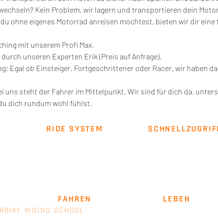
echseln? Kein Problem, wir lagern und transportieren dein Motorr
lls du ohne eigenes Motorrad anreisen möchtest, bieten wir dir ei
aching mit unserem Profi Max.
r durch unseren Experten Erik (Preis auf Anfrage).
g: Egal ob Einsteiger, Fortgeschrittener oder Racer, wir haben 
 uns steht der Fahrer im Mittelpunkt. Wir sind für dich da, unters
du dich rundum wohl fühlst.
RIDE SYSTEM
SCHNELLZUGRIF
Über uns
Impressum
AGB
SICHER
FAHREN
. LEIDENSCHAFT
LEBEN
.
RBIKE RIDING SCHOOL
- EINE MARKE VON E+M MANAGEM