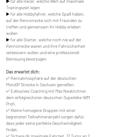
▶️ 
für alle Racer, welche Wert auf maximale 
Trainingszeit legen
▶️ für alle Hobbyfahrer, welche Spaß haben, 
auf der Rennstrecke sich mit Freunden zu 
treffen und gemeinsam ihr Hobby erleben 
wollen
▶️ für alle Starter, welche noch nie auf der 
Rennstrecke waren und ihre Fahrsicherheit 
verbessern wollen und eine professionell 
Betreuung bevorzugen
Das erwartet dich:
✅ Rennatmosphäre auf der deutschen 
MotoGP Strecke in Sachsen genießen.
✅ Exklusives Coaching mit Max Neukirchner, 
dem erfolgreichsten deutschen Superbike-WM 
Profi.
✅ Kleine homogene Gruppen mit einer 
begrenzten Teilnehmeranzahl sorgen dafür, 
dass jeder seine perfekte Geschwindigkeit 
findet.
✅ Sichere dir maximale Fahrzeit. 12 Turns an 2 