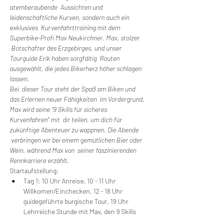
atemberaubende  Aussichten und 
leidenschaftliche Kurven, sondern auch ein 
exklusives  Kurvenfahrttraining mit dem 
Superbike-Profi Max Neukirchner. Max, stolzer 
 Botschafter des Erzgebirges, und unser 
Tourguide Erik haben sorgfältig  Routen 
ausgewählt, die jedes Bikerherz höher schlagen 
lassen.
Bei  dieser Tour steht der Spaß am Biken und 
das Erlernen neuer Fähigkeiten  im Vordergrund. 
Max wird seine "9 Skills für sicheres 
Kurvenfahren" mit  dir teilen, um dich für 
zukünftige Abenteuer zu wappnen. Die Abende 
 verbringen wir bei einem gemütlichen Bier oder 
Wein, während Max von  seiner faszinierenden 
Rennkarriere erzählt.
Startaufstellung:
Tag 1: 10 Uhr Anreise, 10 - 11 Uhr 
Willkomen/Einchecken, 12 - 18 Uhr 
guidegeführte burgische Tour, 19 Uhr 
Lehrreiche Stunde mit Max, den 9 Skills 