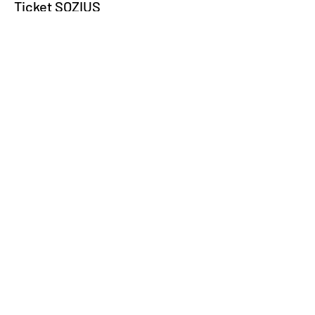
Ticket SOZIUS
Preis
225,00 €
Ust. inbegriffen
Verkauf beendet
Tickettyp
RENT A BIKE
Mehr Infos
Preis
Von 320,00 € bis 380,00 €
Yamaha MT-07
380,00 €