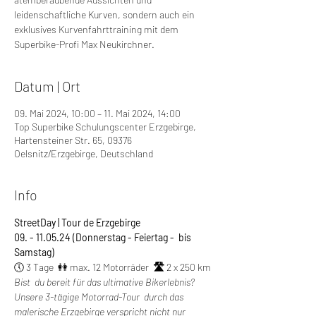
leidenschaftliche Kurven, sondern auch ein
exklusives Kurvenfahrttraining mit dem
Superbike-Profi Max Neukirchner.
Datum | Ort
09. Mai 2024, 10:00 – 11. Mai 2024, 14:00
Top Superbike Schulungscenter Erzgebirge,
Hartensteiner Str. 65, 09376
Oelsnitz/Erzgebirge, Deutschland
Info
StreetDay | Tour de Erzgebirge
09. - 11.05.24 (Donnerstag - Feiertag -  bis 
Samstag)
🕔 3 Tage  👭 max. 12 Motorräder  
🛣️ 
2 x 250 km
Bist  du bereit für das ultimative Bikerlebnis? 
Unsere 3-tägige Motorrad-Tour  durch das 
malerische Erzgebirge verspricht nicht nur 