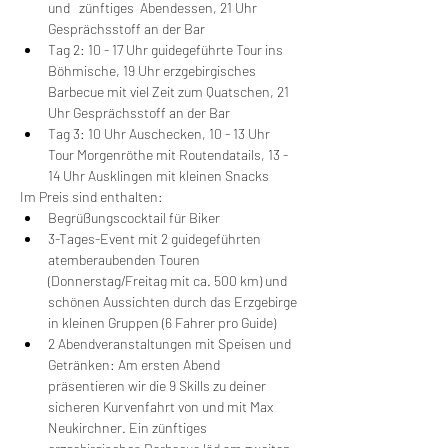
und   zünftiges  Abendessen, 21 Uhr	
Gesprächsstoff an der Bar
Tag 2: 10 - 17 Uhr guidegeführte Tour ins 
Böhmische, 19 Uhr erzgebirgisches 
Barbecue mit viel Zeit zum Quatschen, 21 
Uhr Gesprächsstoff an der Bar
Tag 3: 10 Uhr Auschecken, 10 - 13 Uhr 
Tour Morgenröthe mit Routendatails, 13 - 
14 Uhr Ausklingen mit kleinen Snacks
Im Preis sind enthalten:
Begrüßungscocktail für Biker
3-Tages-Event mit 2 guidegeführten 
atemberaubenden Touren 
(Donnerstag/Freitag mit ca. 500 km) und 
schönen Aussichten durch das Erzgebirge 
in kleinen Gruppen (6 Fahrer pro Guide)
2 Abendveranstaltungen mit Speisen und 
Getränken: Am ersten Abend 
präsentieren wir die 9 Skills zu deiner 
sicheren Kurvenfahrt von und mit Max 
Neukirchner. Ein zünftiges 