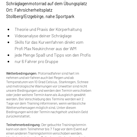
Schräglagenmotorrad auf dem Übungsplatz
Ort: Fahrsicherheitsplatz 
Stollberg/Erzgebirge, nahe Sportpark
Theorie und Praxis der Körperhaltung
Videoanalyse deiner Schräglage
Skills für das Kurvenfahren direkt vom 
Profi Max Neukirchner aus der WM
jede Menge Spaß und Tipps von den Profis
nur 6 Fahrer pro Gruppe
Wetterbedingungen:
 Motorradfahrer sind hart im 
nehmen und wir fahren auch bei Regen und ab 
Temperaturen von 10 Grad Celsius. Starkregen, Schnee 
und metrologische Warnungen vor Unwetter sind nicht 
unsere Bedingungen und werden den Termin verschieben 
oder jeder weitere Termin kann als Ausgleich gewählt 
werden. Bei Verschiebung des Termins werden wir 2 
Tage vor dem Training informieren, wenn verlässliche 
Wettervorhersagen möglich sind. Unter diesen 
Bedingungen wird der Termin nachgeholt und kein Geld 
zurückerstattet.
Teilnehmerbedingung: 
Der gebuchte Trainingstermin 
kann von dem Teilnehmer bis 7 Tage vor dem Event auf 
einen anderen Trainingstermin verschoben werden. 