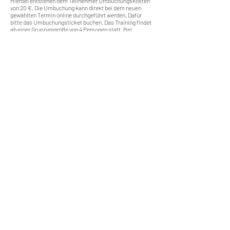
Hierbei entstehen dem Teilnehmer Umbuchungskosten 
von 20 €. Die Umbuchung kann direkt bei dem neuen 
gewählten Termin online durchgeführt werden. Dafür 
bitte das Umbuchungsticket buchen. Das Training findet 
ab einer Gruppengröße von 4 Personen statt. Bei 
kleineren Gruppen kann der Termin verschoben werden 
und mit einem anderen Termin verbunden werden. Es 
besteht freie Wahl für einen anderen Termin (ohne 
Zusatzkosten).
Wir machen Motorradfahrer sicherer. klarer und
entspannter mit System, Erfahrung und
Leidenschaft.
RIDE SYSTEM
SCHNELLZUGRIFF
Über uns
Impressum
AGB
FOLGE UNS