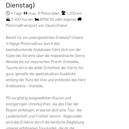
Dienstag)
🕔 4 Tage  👭 max. 8 Motorräder  
🛣️ 
1.200 km 
⛰️ 
3.400 Kurven
 🏍️ 
BMW GS oder eigenes 
🚚 
Motorradtransport von Deutschland
Bereit für ein unvergessliches Erlebnis? Unsere 
4-tägige Motorradtour durch das 
beeindruckende Andalusien führt dich von der 
Küste bei Alicante über die majestätische Sierra 
Nevada bis zur maurischen Pracht Granadas. 
Tauche ein in die wilde Schönheit der Sierra Se‐ 
gura, genieße die spektakulären Ausblicke 
entlang der Ruta del Vino und entdecke das Herz 
Andalusiens - Granada.
Mit sorgfältig ausgewählten Routen und 
einzigartigen Unterkünften, die das Flair der 
Region einfangen, erwartet dich eine Tour, die 
Leidenschaft und Freiheit vereint. Abgerundet 
wird das Erlebnis durch die herzliche Begleitung 
unserer erfahrenen Tourguides, die dir die 