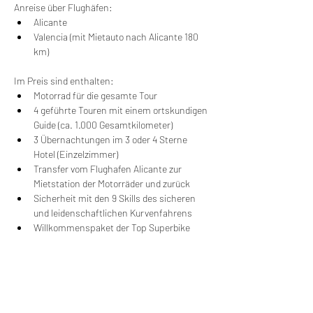
Anreise über Flughäfen:
Alicante
Valencia (mit Mietauto nach Alicante 180 
km)
Im Preis sind enthalten:
Motorrad für die gesamte Tour
4 geführte Touren mit einem ortskundigen 
Guide (ca. 1.000 Gesamtkilometer)
3 Übernachtungen im 3 oder 4 Sterne 
Hotel (Einzelzimmer)
Transfer vom Flughafen Alicante zur 
Mietstation der Motorräder und zurück
Sicherheit mit den 9 Skills des sicheren 
und leidenschaftlichen Kurvenfahrens
Willkommenspaket der Top Superbike 
Riding School und Willkomensgetränk bei 
jeder Tourankunft
Im Preis sind nicht enthalten:
Frühstück, Speisen und Getränke 