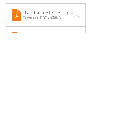
Flyer Tour de Erzgebirge 25.-27.4.26
.pdf
Download PDF • 439KB
Tour de Erzgebirge 25.-27.4.26
.pdf
Download PDF • 56KB
Wir machen Motorradfahrer sicherer. klarer und
entspannter mit System, Erfahrung und
Leidenschaft.
RIDE SYSTEM
SCHNELLZUGRIFF
Über uns