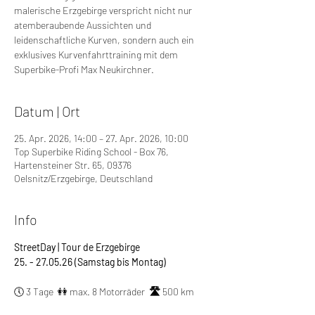
malerische Erzgebirge verspricht nicht nur
atemberaubende Aussichten und
leidenschaftliche Kurven, sondern auch ein
exklusives Kurvenfahrttraining mit dem
Superbike-Profi Max Neukirchner.
Datum | Ort
25. Apr. 2026, 14:00 – 27. Apr. 2026, 10:00
Top Superbike Riding School - Box 76,
Hartensteiner Str. 65, 09376
Oelsnitz/Erzgebirge, Deutschland
Info
StreetDay | Tour de Erzgebirge
25. - 27.05.26 (Samstag bis Montag)
🕔 3 Tage  👭 max. 8 Motorräder  
🛣️ 
500 km