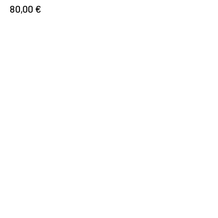
80,00 €
Verkauf beendet
Tickettyp
RÜCKTRITTSVORSORGE - 2
Events
Mehr Infos
Preis
120,00 €
Wir machen Motorradfahrer sicherer. klarer und