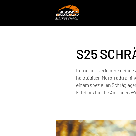
S25 SCHR
Lerne und verfeinere deine F
halbtägigen Motorradtrainin
einem speziellen Schräglage
Erlebnis für alle Anfänger, 