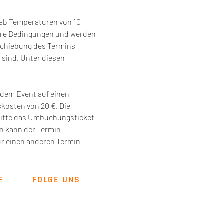
 ab Temperaturen von 10 
ere Bedingungen und werden 
schiebung des Termins 
sind. Unter diesen 
dem Event auf einen 
osten von 20 €. Die 
bitte das Umbuchungsticket 
n kann der Termin 
r einen anderen Termin 
F
FOLGE UNS
Newsletter
Kontakt