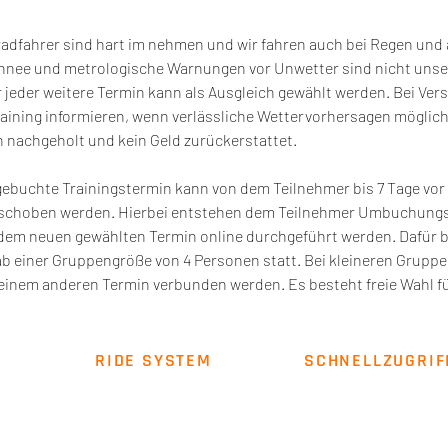
radfahrer sind hart im nehmen und wir fahren auch bei Regen und
chnee und metrologische Warnungen vor Unwetter sind nicht uns
 jeder weitere Termin kann als Ausgleich gewählt werden. Bei Ver
aining informieren, wenn verlässliche Wettervorhersagen möglich 
 nachgeholt und kein Geld zurückerstattet.
gebuchte Trainingstermin kann von dem Teilnehmer bis 7 Tage vor 
rschoben werden. Hierbei entstehen dem Teilnehmer Umbuchungsk
dem neuen gewählten Termin online durchgeführt werden. Dafür 
ab einer Gruppengröße von 4 Personen statt. Bei kleineren Gruppe
inem anderen Termin verbunden werden. Es besteht freie Wahl fü
RIDE SYSTEM
SCHNELLZUGRIF
Über uns
Impressum
AGB