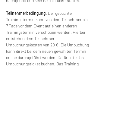
nachgeholt und kein Geld zurückerstattet.
Teilnehmerbedingung: 
Der gebuchte 
Trainingstermin kann von dem Teilnehmer bis 
7 Tage vor dem Event auf einen anderen 
Trainingstermin verschoben werden. Hierbei 
entstehen dem Teilnehmer 
Umbuchungskosten von 20 €. Die Umbuchung 
kann direkt bei dem neuen gewählten Termin 
online durchgeführt werden. Dafür bitte das 
Umbuchungsticket buchen. Das Training 
findet ab einer Gruppengröße von 4 Personen 
statt. Bei kleineren Gruppen kann der Termin 
verschoben werden und mit einem anderen 
Termin verbunden werden. Es besteht freie 
Wahl für einen anderen Termin (ohne 
Zusatzkosten).