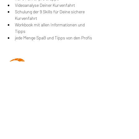
Videoanalyse Deiner Kurvenfahrt
Schulung der 9 Skills für Deine sichere 
Kurvenfahrt
Workbook mit allen Informationen und 
Tipps
jede Menge Spaß und Tipps von den Profis
Wir machen Motorradfahrer sicherer. klarer und
entspannter mit System, Erfahrung und
Leidenschaft.
RIDE SYSTEM
SCHNELLZUGRIFF
Über uns
Impressum
AGB
FOLGE UNS