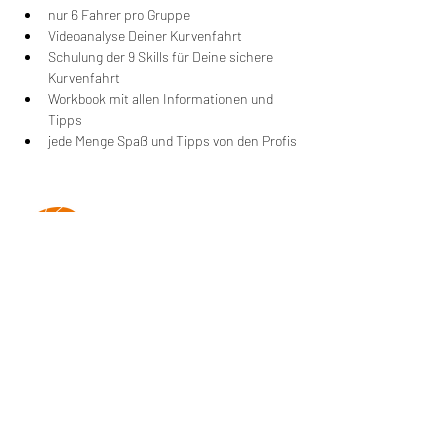
nur 6 Fahrer pro Gruppe
Videoanalyse Deiner Kurvenfahrt
Schulung der 9 Skills für Deine sichere 
Kurvenfahrt
Workbook mit allen Informationen und 
Tipps
jede Menge Spaß und Tipps von den Profis
Wir machen Motorradfahrer sicherer. klarer und
entspannter mit System, Erfahrung und
Leidenschaft.
RIDE SYSTEM
SCHNELLZUGRIFF
Über uns
Impressum
AGB