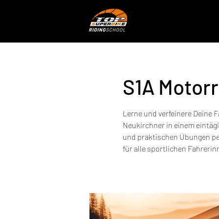
S1A Motor
Lerne und verfeinere Deine F
Neukirchner in einem eintäg
und praktischen Übungen per
für alle sportlichen Fahreri