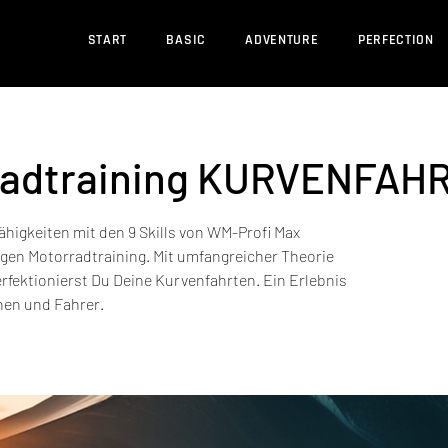
START
BASIC
ADVENTURE
PERFECTION
radtraining KURVENFAH
ähigkeiten mit den 9 Skills von WM-Profi Max
igen Motorradtraining. Mit umfangreicher Theorie
fektionierst Du Deine Kurvenfahrten. Ein Erlebnis
nnen und Fahrer.