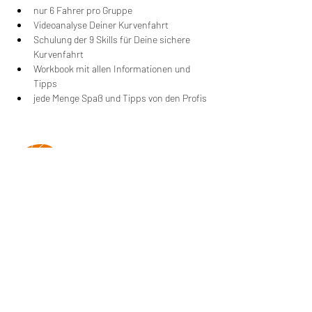
nur 6 Fahrer pro Gruppe
Videoanalyse Deiner Kurvenfahrt
Schulung der 9 Skills für Deine sichere 
Kurvenfahrt
Workbook mit allen Informationen und 
Tipps
jede Menge Spaß und Tipps von den Profis
Wir machen Motorradfahrer sicherer. klarer und
entspannter mit System, Erfahrung und
Leidenschaft.
RIDE SYSTEM
SCHNELLZUGRIFF
Über uns
Impressum
AGB