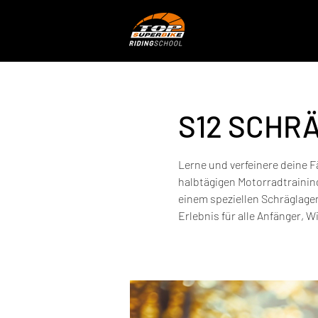
S12 SCHR
Lerne und verfeinere deine F
halbtägigen Motorradtrainin
einem speziellen Schräglage
Erlebnis für alle Anfänger, 