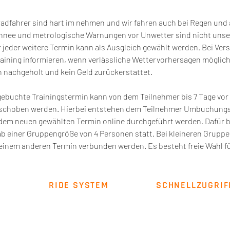
radfahrer sind hart im nehmen und wir fahren auch bei Regen und
chnee und metrologische Warnungen vor Unwetter sind nicht uns
 jeder weitere Termin kann als Ausgleich gewählt werden. Bei Ver
aining informieren, wenn verlässliche Wettervorhersagen möglich 
 nachgeholt und kein Geld zurückerstattet.
gebuchte Trainingstermin kann von dem Teilnehmer bis 7 Tage vor 
rschoben werden. Hierbei entstehen dem Teilnehmer Umbuchungsk
dem neuen gewählten Termin online durchgeführt werden. Dafür 
ab einer Gruppengröße von 4 Personen statt. Bei kleineren Gruppe
inem anderen Termin verbunden werden. Es besteht freie Wahl fü
RIDE SYSTEM
SCHNELLZUGRIF
Über uns
Impressum
AGB