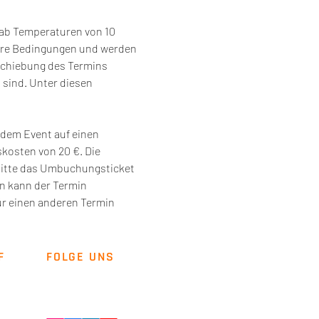
 ab Temperaturen von 10 
ere Bedingungen und werden 
schiebung des Termins 
sind. Unter diesen 
dem Event auf einen 
osten von 20 €. Die 
bitte das Umbuchungsticket 
n kann der Termin 
r einen anderen Termin 
F
FOLGE UNS
Newsletter
Kontakt