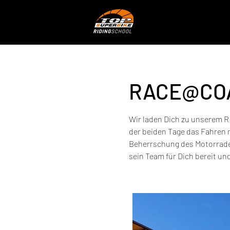
RACE@CO
Wir laden Dich zu unserem 
der beiden Tage das Fahren 
Beherrschung des Motorrades
sein Team für Dich bereit und