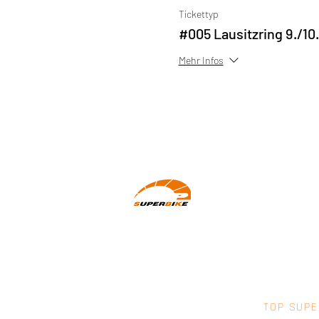
Tickettyp
#005 Lausitzring 9./10
Mehr Infos
Wir machen Motorradfahrer sicherer.
klarer und entspannter mit System,
Erfahrung und Leidenschaft.
TOP SUPE