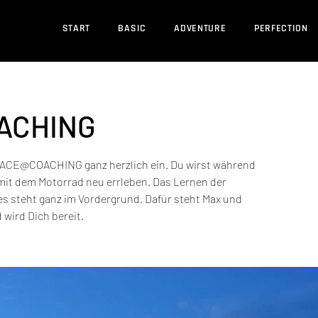
START
BASIC
ADVENTURE
PERFECTION
ACHING
RACE@COACHING ganz herzlich ein. Du wirst während
mit dem Motorrad neu errleben. Das Lernen der
 steht ganz im Vordergrund. Dafür steht Max und
 wird Dich bereit.