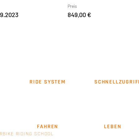
Preis
.9.2023
849,00 €
RIDE SYSTEM
SCHNELLZUGRIF
Über uns
Impressum
AGB
SICHER
FAHREN
. LEIDENSCHAFT
LEBEN
.
RBIKE RIDING SCHOOL
- EINE MARKE VON E+M MANAGEM