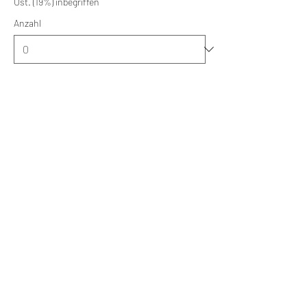
Ust. (19%) inbegriffen
Anzahl
Tickettyp
RENNSTRECKENSTART - 2 Tage
Mehr Infos
Preis
24. + 25.09.26
799,00 €
Ust. (19%) inbegriffen
Anzahl