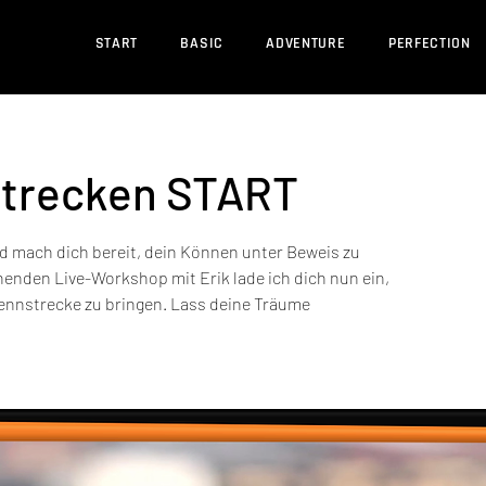
START
BASIC
ADVENTURE
PERFECTION
trecken START
d mach dich bereit, dein Können unter Beweis zu
enden Live-Workshop mit Erik lade ich dich nun ein,
Rennstrecke zu bringen. Lass deine Träume