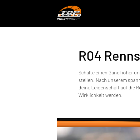
R04 Renns
Schalte einen Gang höher​ un
stellen! Nach unserem spann
deine Leidenschaft auf die 
Wirklichkeit werden.