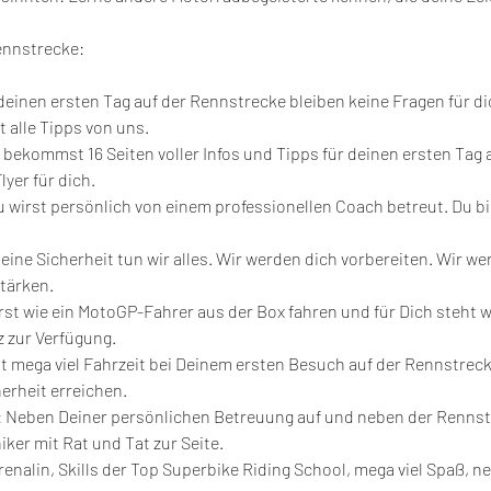
ennstrecke:
inen ersten Tag auf der Rennstrecke bleiben keine Fragen für di
 alle Tipps von uns.
 bekommst 16 Seiten voller Infos und Tipps für deinen ersten Tag 
yer für dich.
wirst persönlich von einem professionellen Coach betreut. Du bist
ine Sicherheit tun wir alles. Wir werden dich vorbereiten. Wir we
tärken.
rst wie ein MotoGP-Fahrer aus der Box fahren und für Dich steht
 zur Verfügung. 
t mega viel Fahrzeit bei Deinem ersten Besuch auf der Rennstrecke
erheit erreichen.
Neben Deiner persönlichen Betreuung auf und neben der Rennstr
er mit Rat und Tat zur Seite.
nalin, Skills der Top Superbike Riding School, mega viel Spaß, n