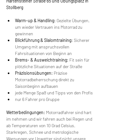
Hartensteiner Straße 65 und Übungsplatz in 
Stollberg
Warm-up & Handling: 
Gezielte Übungen, 
um wieder Vertrauen ins Motorrad zu 
gewinnen
Blickführung & Slalomtraining: 
Sicherer 
Umgang mit anspruchsvollen 
Fahrsituationen von Beginn an
Brems- & Ausweichtraining: 
Fit sein für 
plötzliche Situationen auf der Straße
Präzisionsübungen: 
Präzise 
Motorradbeherrschung direkt zu 
Saisonbeginn aufbauen
jede Menge Spaß und Tipps von den Profis
nur 6 Fahrer pro Gruppe
Wetterbedingungen:
 Motorradfahrer sind hart 
im nehmen und wir fahren auch bei Regen und 
ab Temperaturen von 10 Grad Celsius. 
Starkregen, Schnee und metrologische 
Warnungen vor Unwetter sind nicht unsere 