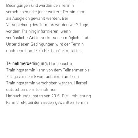
Bedingungen und werden den Termin 
verschieben oder jeder weitere Termin kann 
als Ausgleich gewählt werden. Bei 
Verschiebung des Termins werden wir 2 Tage 
vor dem Training informieren, wenn 
verlässliche Wettervorhersagen möglich sind. 
Unter diesen Bedingungen wird der Termin 
nachgeholt und kein Geld zurückerstattet.
Teilnehmerbedingung: 
Der gebuchte 
Trainingstermin kann von dem Teilnehmer bis 
7 Tage vor dem Event auf einen anderen 
Trainingstermin verschoben werden. Hierbei 
entstehen dem Teilnehmer 
Umbuchungskosten von 20 €. Die Umbuchung 
kann direkt bei dem neuen gewählten Termin 
online durchgeführt werden. Dafür bitte das 
Umbuchungsticket buchen. Das Training 
findet ab einer Gruppengröße von 4 Personen 
statt. Bei kleineren Gruppen kann der Termin 
verschoben werden und mit einem anderen 