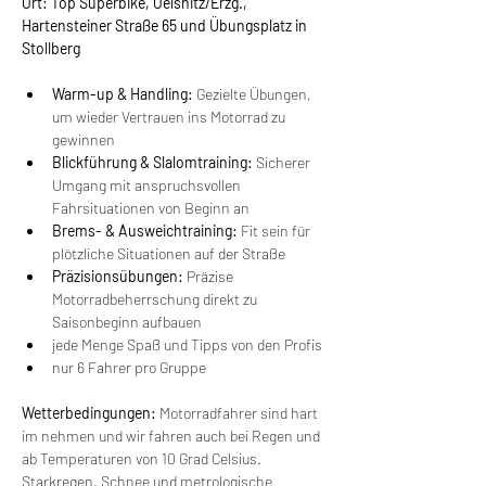
Ort: Top Superbike, Oelsnitz/Erzg., 
Hartensteiner Straße 65 und Übungsplatz in 
Stollberg
Warm-up & Handling: 
Gezielte Übungen, 
um wieder Vertrauen ins Motorrad zu 
gewinnen
Blickführung & Slalomtraining: 
Sicherer 
Umgang mit anspruchsvollen 
Fahrsituationen von Beginn an
Brems- & Ausweichtraining: 
Fit sein für 
plötzliche Situationen auf der Straße
Präzisionsübungen: 
Präzise 
Motorradbeherrschung direkt zu 
Saisonbeginn aufbauen
jede Menge Spaß und Tipps von den Profis
nur 6 Fahrer pro Gruppe
Wetterbedingungen:
 Motorradfahrer sind hart 
im nehmen und wir fahren auch bei Regen und 
ab Temperaturen von 10 Grad Celsius. 
Starkregen, Schnee und metrologische 