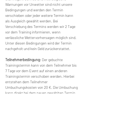
Warnungen vor Unwetter sind nicht unsere 
Bedingungen und werden den Termin 
verschieben oder jeder weitere Termin kann 
als Ausgleich gewählt werden. Bei 
Verschiebung des Termins werden wir 2 Tage 
vor dem Training informieren, wenn 
verlässliche Wettervorhersagen möglich sind. 
Unter diesen Bedingungen wird der Termin 
nachgeholt und kein Geld zurückerstattet.
Teilnehmerbedingung: 
Der gebuchte 
Trainingstermin kann von dem Teilnehmer bis 
7 Tage vor dem Event auf einen anderen 
Trainingstermin verschoben werden. Hierbei 
entstehen dem Teilnehmer 
Umbuchungskosten von 20 €. Die Umbuchung 
kann direkt bei dem neuen gewählten Termin 
online durchgeführt werden. Dafür bitte das 
Umbuchungsticket buchen. Das Training 
findet ab einer Gruppengröße von 4 Personen 
statt. Bei kleineren Gruppen kann der Termin 