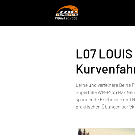
L07 LOUI
Kurvenfahr
Lerne und verfeinere Deine 
Superbike WM-Profi Max Neuk
spannende Erlebnisse und Ni
praktischen Übungen perfekt