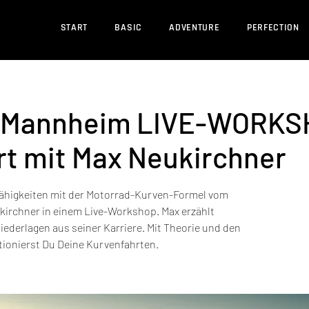
START
BASIC
ADVENTURE
PERFECTION
S Mannheim LIVE-WORK
t mit Max Neukirchner
Fähigkeiten mit der Motorrad-Kurven-Formel vom
irchner in einem Live-Workshop. Max erzählt
ederlagen aus seiner Karriere. Mit Theorie und den
ionierst Du Deine Kurvenfahrten.