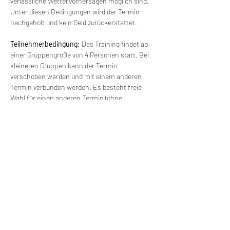
verlässliche Wettervorhersagen möglich sind. 
Unter diesen Bedingungen wird der Termin 
nachgeholt und kein Geld zurückerstattet.
Teilnehmerbedingung: 
Das Training findet ab 
einer Gruppengröße von 4 Personen statt. Bei 
kleineren Gruppen kann der Termin 
verschoben werden und mit einem anderen 
Termin verbunden werden. Es besteht freie 
Wahl für einen anderen Termin (ohne 
Zusatzkosten).
Versorgung: 
Wir werden die Möglichkeit 
haben, Mittag zu essen. Getränke und 
Mittagessen erfolgen auf eigene Kosten. 
Wir machen Motorradfahrer sicherer. klarer und
entspannter mit System, Erfahrung und