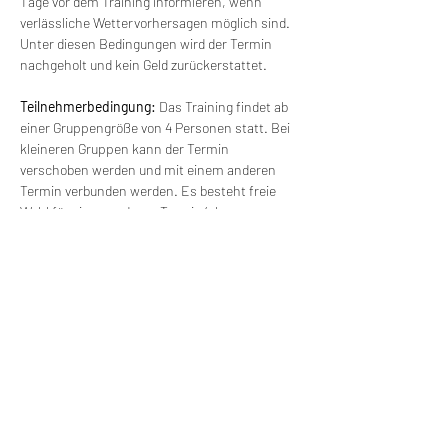
Tage vor dem Training informieren, wenn 
verlässliche Wettervorhersagen möglich sind. 
Unter diesen Bedingungen wird der Termin 
nachgeholt und kein Geld zurückerstattet.
Teilnehmerbedingung: 
Das Training findet ab 
einer Gruppengröße von 4 Personen statt. Bei 
kleineren Gruppen kann der Termin 
verschoben werden und mit einem anderen 
Termin verbunden werden. Es besteht freie 
Wahl für einen anderen Termin (ohne 
Zusatzkosten).
Versorgung: 
Wir werden die Möglichkeit 
haben, Mittag zu essen. Getränke und 
Mittagessen erfolgen auf eigene Kosten. 
Wir machen Motorradfahrer sicherer. klarer und