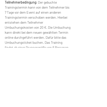
Teilnehmerbedingung: 
Der gebuchte 
Trainingstermin kann von dem Teilnehmer bis 
7 Tage vor dem Event auf einen anderen 
Trainingstermin verschoben werden. Hierbei 
entstehen dem Teilnehmer 
Umbuchungskosten von 20 €. Die Umbuchung 
kann direkt bei dem neuen gewählten Termin 
online durchgeführt werden. Dafür bitte das 
Umbuchungsticket buchen. Das Training 
findet ab einer Gruppengröße von 6 Personen 
statt. Bei kleineren Gruppen kann der Termin 
verschoben werden und mit einem anderen 
Termin verbunden werden. Es besteht freie 
Wahl für einen anderen Termin (ohne 
Zusatzkosten).
Wir machen Motorradfahrer sicherer. klarer und
entspannter mit System, Erfahrung und