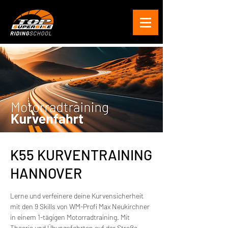
K55 KURVENTRAINING
HANNOVER
Lerne und verfeinere deine Kurvensicherheit
mit den 9 Skills von WM-Profi Max Neukirchner
in einem 1-tägigen Motorradtraining. Mit
Theorie und Übungsfahrten auf der Straße