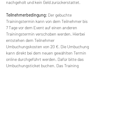
nachgeholt und kein Geld zurückerstattet.
Teilnehmerbedingung: 
Der gebuchte 
Trainingstermin kann von dem Teilnehmer bis 
7 Tage vor dem Event auf einen anderen 
Trainingstermin verschoben werden. Hierbei 
entstehen dem Teilnehmer 
Umbuchungskosten von 20 €. Die Umbuchung 
kann direkt bei dem neuen gewählten Termin 
online durchgeführt werden. Dafür bitte das 
Umbuchungsticket buchen. Das Training 
findet ab einer Gruppengröße von 6 Personen 
statt. Bei kleineren Gruppen kann der Termin 
verschoben werden und mit einem anderen 
Termin verbunden werden. Es besteht freie 
Wahl für einen anderen Termin (ohne 
Zusatzkosten).